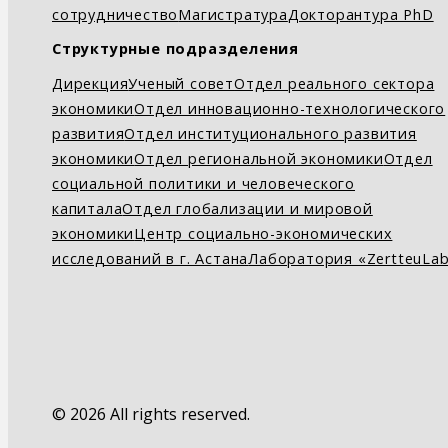
сотрудничество
Магистратура
Докторантура PhD
Структурные подразделения
Дирекция
Ученый совет
Отдел реального сектора
экономики
Отдел инновационно-технологического
развития
Отдел институционального развития
экономики
Отдел региональной экономики
Отдел
социальной политики и человеческого
капитала
Отдел глобализации и мировой
экономики
Центр социально-экономических
исследований в г. Астана
Лаборатория «ZertteuLa
© 2026 All rights reserved.