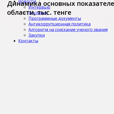
Новости
Динамика основных показателе
Интервью
области, тыс. тенге
Послания
Программные документы
Антикоррупционная политика
Алгоритм на соискание ученого звания
Закупки
Контакты