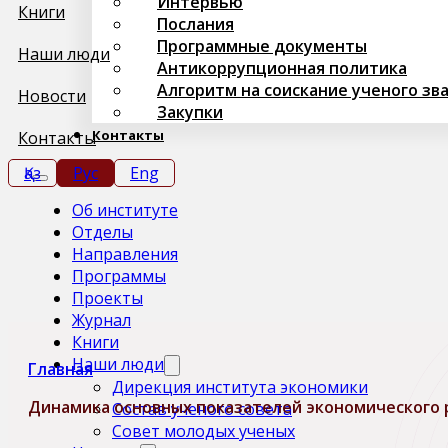
Интервью
Книги
Послания
Программные документы
Наши люди
Антикоррупционная политика
Алгоритм на соискание ученого зв
Новости
Закупки
Контакты
Контакты
Қаз
Рус
Eng
Об институте
Отделы
Направления
Программы
Проекты
Журнал
Книги
Наши люди
Главная
Дирекция института экономики
Динамика основных показателей экономического р
Состав ученого совета
Совет молодых ученых