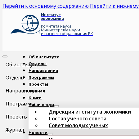
Перейти к основному содержанию
Перейти к нижнему
Институт
экономики
Комитета науки
Министерства науки
и высшего образования РК
Об институте
Отделы
Об институте
Направления
Отделы
Программы
Проекты
Направления
Журнал
Книги
Программы
Наши люди
Дирекция института экономики
Проекты
Состав ученого совета
Совет молодых ученых
Журнал
Новости