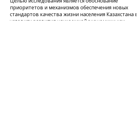
Целью исследования является обоснование
приоритетов и механизмов обеспечения новых
стандартов качества жизни населения Казахстана в
условиях развития наукоемкой экономики как
важнейшей основы формирования
информационного общества и модернизации
общественного сознания.
Цель первого этапа
(2018 г.) – исследование
теоретико-методологических основ к обоснованию
социальных факторов инновационного развития,
влияющих на качество жизни населения.
Результатом первого этапа исследований
(2018 г
является обоснование социальных факторов
инновационного развития, влияющих на качество
жизни населения, включая:
— разработку теоретических основ социальных
инноваций как ключевого фактора повышения
качества жизни населения;
— оценку воздействия социальных инноваций на
качество жизни населения;
— обоснование концептуальных основ