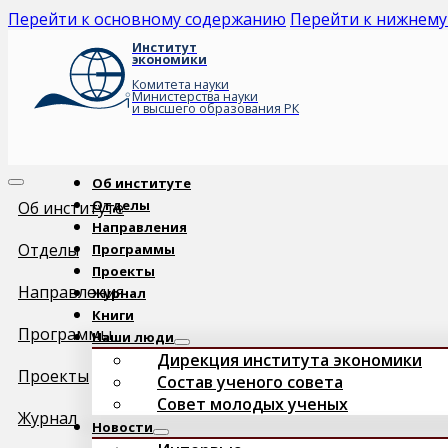
Перейти к основному содержанию
Перейти к нижнему
Институт
экономики
Комитета науки
Министерства науки
и высшего образования РК
Об институте
Отделы
Об институте
Направления
Отделы
Программы
Проекты
Направления
Журнал
Книги
Программы
Наши люди
Дирекция института экономики
Проекты
Состав ученого совета
Совет молодых ученых
Журнал
Новости