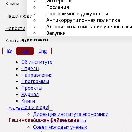
Интервью
Книги
Послания
Программные документы
Наши люди
Антикоррупционная политика
Алгоритм на соискание ученого зв
Новости
Закупки
Контакты
Контакты
Қаз
Рус
Eng
Об институте
Отделы
Направления
Программы
Проекты
Журнал
Книги
Наши люди
Главная
Дирекция института экономики
Ташимова Улжан Бейсеновна
Состав ученого совета
Совет молодых ученых