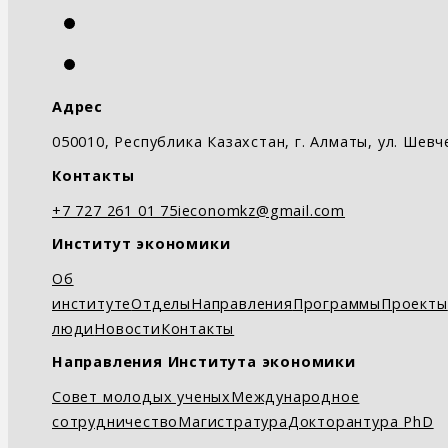
Адрес
050010, Республика Казахстан, г. Алматы, ул. Шевч
Контакты
+7 727 261 01 75
ieconomkz@gmail.com
Институт экономики
Об
институте
Отделы
Направления
Программы
Проекты
люди
Новости
Контакты
Направления Института экономики
Совет молодых ученых
Международное
сотрудничество
Магистратура
Докторантура PhD