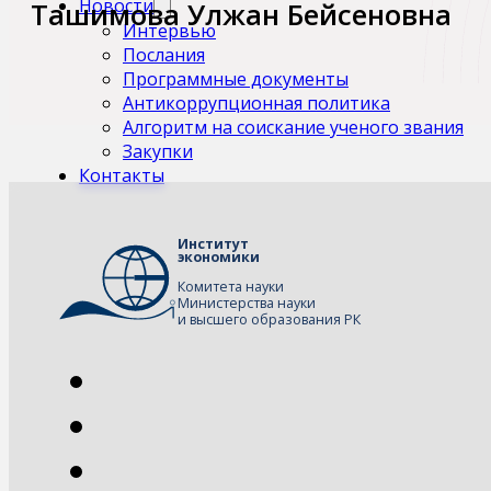
Новости
Ташимова Улжан Бейсеновна
Интервью
Послания
Программные документы
Антикоррупционная политика
Алгоритм на соискание ученого звания
Закупки
Контакты
Институт
экономики
Комитета науки
Министерства науки
и высшего образования РК