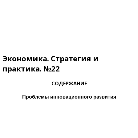
Экономика. Стратегия и
практика. №22
СОДЕРЖАНИЕ
Проблемы инновационного развития
Кошанов А.Индустриально-инновационные вызовы
глобализации и новые императивы социализации
общественного производства в Казахстане
Расулев А.Ф. Инновационная инфраструктура как