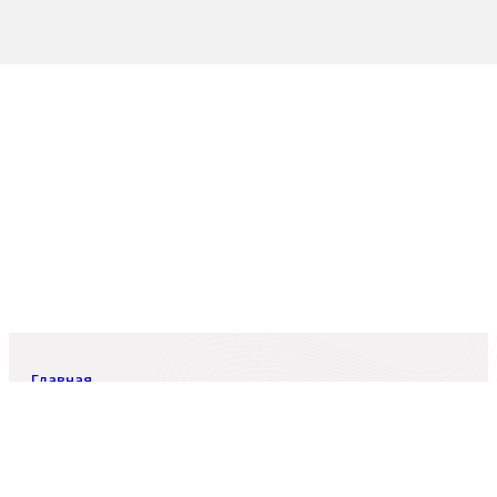
Главная
Шерхан Шапагат
Шерхан Шапагат