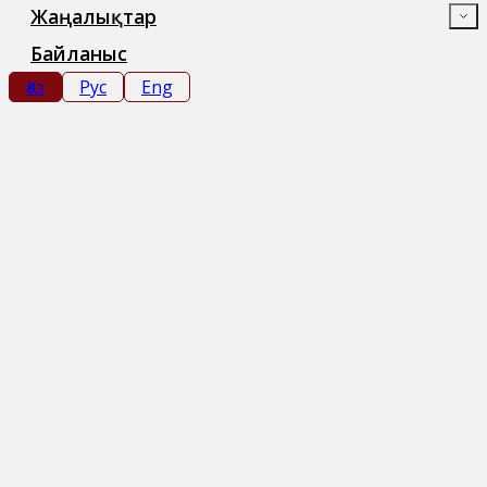
Жаңалықтар
Байланыс
Қаз
Рус
Eng