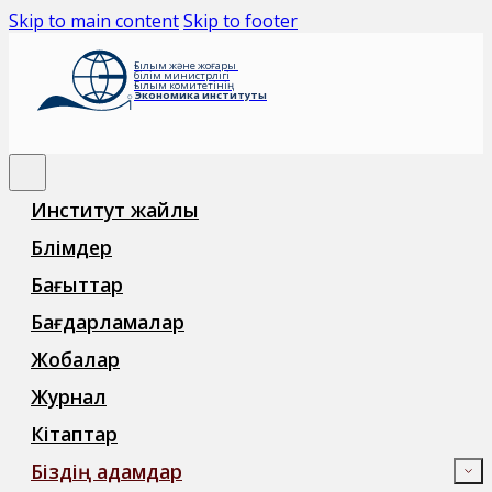
Skip to main content
Skip to footer
Ғылым және жоғары
білім министрлігі
Ғылым комитетінің
Экономика институты
Институт жайлы
Бөлімдер
Бағыттар
Бағдарламалар
Жобалар
Журнал
Кітаптар
Біздің адамдар