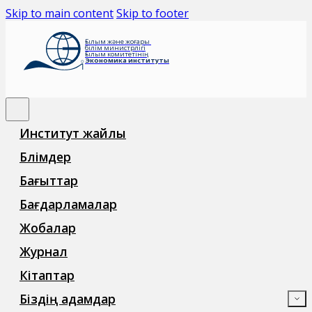
Skip to main content
Skip to footer
Ғылым және жоғары
білім министрлігі
Ғылым комитетінің
Экономика институты
Институт жайлы
Бөлімдер
Бағыттар
Бағдарламалар
Жобалар
Журнал
Кітаптар
Біздің адамдар