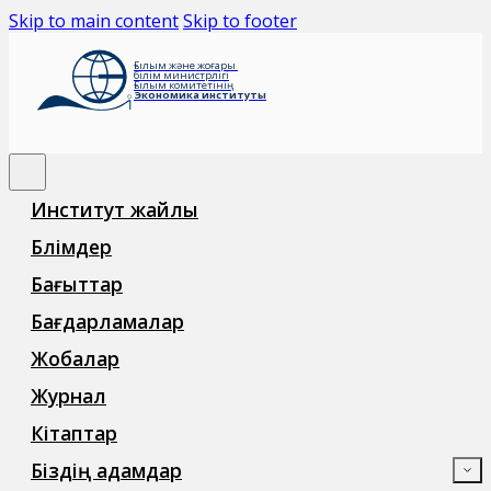
Skip to main content
Skip to footer
Ғылым және жоғары
білім министрлігі
Ғылым комитетінің
Экономика институты
Институт жайлы
Бөлімдер
Бағыттар
Бағдарламалар
Жобалар
Журнал
Кітаптар
Біздің адамдар