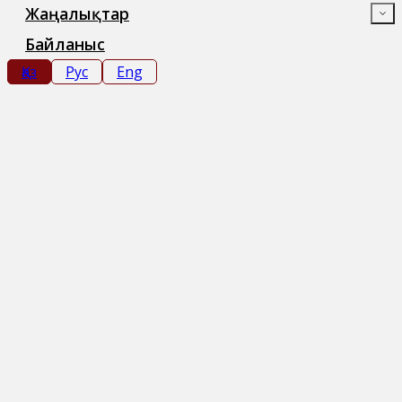
Жаңалықтар
Байланыс
Қаз
Рус
Eng