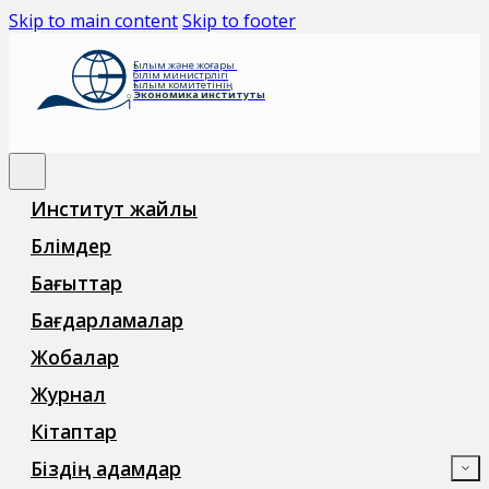
Skip to main content
Skip to footer
Ғылым және жоғары
білім министрлігі
Ғылым комитетінің
Экономика институты
Институт жайлы
Бөлімдер
Бағыттар
Бағдарламалар
Жобалар
Журнал
Кітаптар
Біздің адамдар