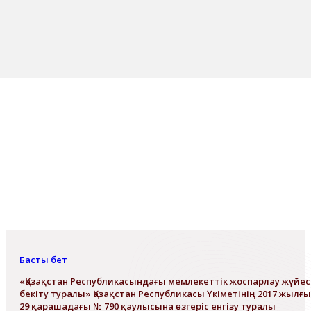
Басты бет
«Қазақстан Республикасындағы мемлекеттік жоспарлау жүйес
бекіту туралы» Қазақстан Республикасы Үкіметінің 2017 жылғы
29 қарашадағы № 790 қаулысына өзгеріс енгізу туралы