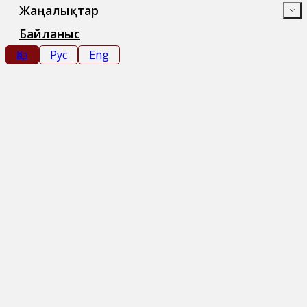
Жаңалықтар
Байланыс
Қаз
Рус
Eng