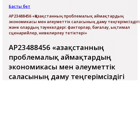
Басты бет
AP23488456 «Қазақстанның проблемалық аймақтардың
экономикасы мен әлеуметтік саласының даму теңгерімсіздігі
және олардың тәуекелдері: факторлар, бағалау, ықтимал
сценарийлер, нивелирлеу тетіктері»
AP23488456 «Қазақстанның
проблемалық аймақтардың
экономикасы мен әлеуметтік
саласының даму теңгерімсіздігі
және олардың тәуекелдері:
факторлар, бағалау, ықтимал
сценарийлер, нивелирлеу тетіктері