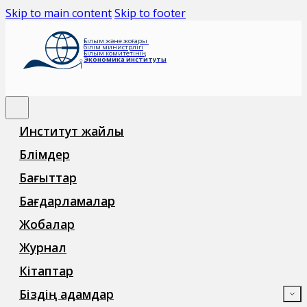
Skip to main content
Skip to footer
Ғылым және жоғары
білім министрлігі
Ғылым комитетінің
Экономика институты
Институт жайлы
Бөлімдер
Бағыттар
Бағдарламалар
Жобалар
Журнал
Кітаптар
Біздің адамдар