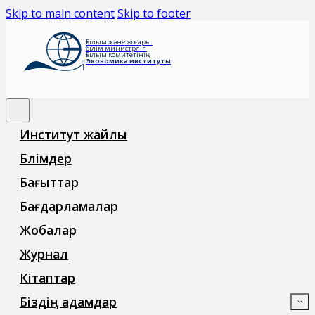
Skip to main content
Skip to footer
Ғылым және жоғары
білім министрлігі
Ғылым комитетінің
Экономика институты
Институт жайлы
Бөлімдер
Бағыттар
Бағдарламалар
Жобалар
Журнал
Кітаптар
Біздің адамдар