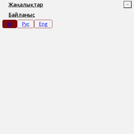
Жаңалықтар
Байланыс
Қаз
Рус
Eng