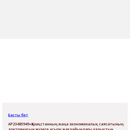
Басты бет
АР23485949«Қазақстанның жаңа экономикалық саясатының
доктринасын жүзеге асыру жағдайындағы халықтың