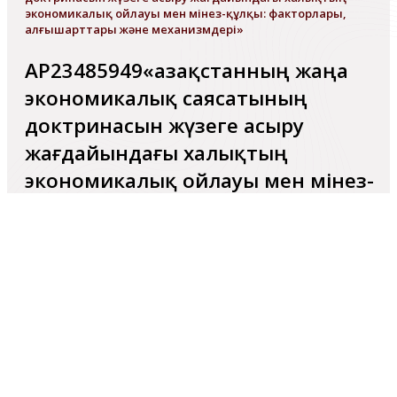
экономикалық ойлауы мен мінез-құлқы: факторлары,
алғышарттары және механизмдері»
АР23485949«Қазақстанның жаңа
экономикалық саясатының
доктринасын жүзеге асыру
жағдайындағы халықтың
экономикалық ойлауы мен мінез-
құлқы: факторлары, алғышарттары
және механизмдері»
Жобаның ғылыми жетекшісі – Халитова Мадина
Мұратқызы,
э.ғ. д., қаум.профессор. ҚР ҒЖБМ ҒК
Экономика институтының бас ғылыми қызметкері.