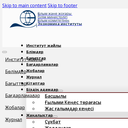
Skip to main content
Skip to footer
Ғылым және жоғары
білім министрлігі
Ғылым комитетінің
Экономика институты
Институт жайлы
Бөлімдер
Бағыттар
Институт жайлы
Бағдарламалар
Жобалар
Бөлімдер
Журнал
Бағыттар
Кітаптар
Біздің адамдар
Бағдарламалар
Басшылық
Ғылыми Кеңес төрағасы
Жобалар
Жас ғалымдар кеңесі
Жаңалықтар
Журнал
Сұхбат
Жолдаулар