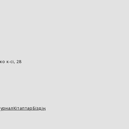
о к-сі, 28
урнал
Кітаптар
Біздің