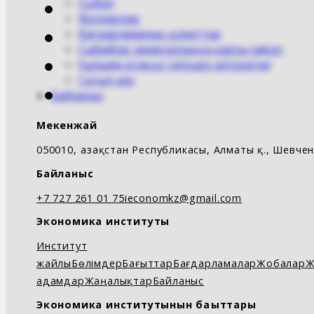
Сұхбат
Жолдаулар
Бағдарламалық құжаттар
Сыбайлас жемқорлыққа қарсы саясат
Ғылыми атаққа тапсыру алгоритмі
Сатып алу
Байланыс
Мекенжай
050010, Қазақстан Республикасы, Алматы қ., Шевченк
Байланыс
+7 727 261 01 75
ieconomkz@gmail.com
Экономика институты
Институт
жайлы
Бөлімдер
Бағыттар
Бағдарламалар
Жобалар
Ж
адамдар
Жаңалықтар
Байланыс
Экономика институтынын бағыттары