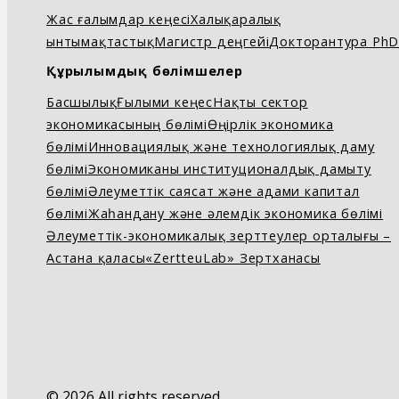
Жас ғалымдар кеңесі
Халықаралық
ынтымақтастық
Магистр деңгейі
Докторантура Ph
Құрылымдық бөлімшелер
Басшылық
Ғылыми кеңес
Нақты сектор
экономикасының бөлімі
Өңірлік экономика
бөлімі
Инновациялық және технологиялық даму
бөлімі
Экономиканы институционалдық дамыту
бөлімі
Әлеуметтік саясат және адами капитал
бөлімі
Жаһандану және әлемдік экономика бөлімі
Әлеуметтік-экономикалық зерттеулер орталығы –
Астана қаласы
«ZertteuLab» Зертханасы
© 2026 All rights reserved.