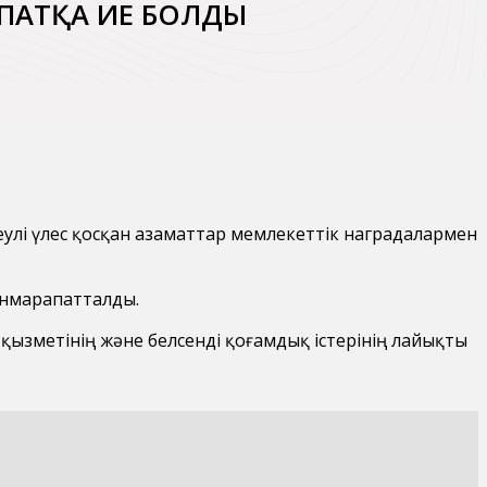
АПАТҚА ИЕ БОЛДЫ
еулі үлес қосқан азаматтар мемлекеттік наградалармен
енмарапатталды.
 қызметінің және белсенді қоғамдық істерінің лайықты