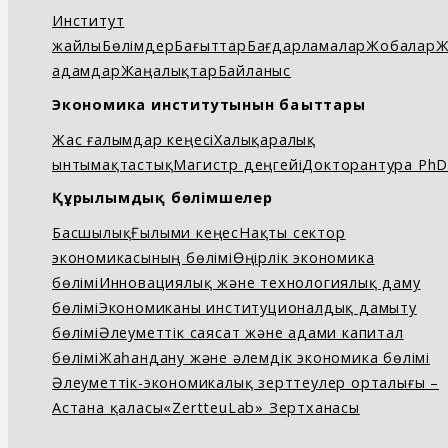
Институт
жайлы
Бөлімдер
Бағыттар
Бағдарламалар
Жобалар
Ж
адамдар
Жаңалықтар
Байланыс
Экономика институтынын бағыттары
Жас ғалымдар кеңесі
Халықаралық
ынтымақтастық
Магистр деңгейі
Докторантура Ph
Құрылымдық бөлімшелер
Басшылық
Ғылыми кеңес
Нақты сектор
экономикасының бөлімі
Өңірлік экономика
бөлімі
Инновациялық және технологиялық даму
бөлімі
Экономиканы институционалдық дамыту
бөлімі
Әлеуметтік саясат және адами капитал
бөлімі
Жаһандану және әлемдік экономика бөлімі
Әлеуметтік-экономикалық зерттеулер орталығы –
Астана қаласы
«ZertteuLab» Зертханасы