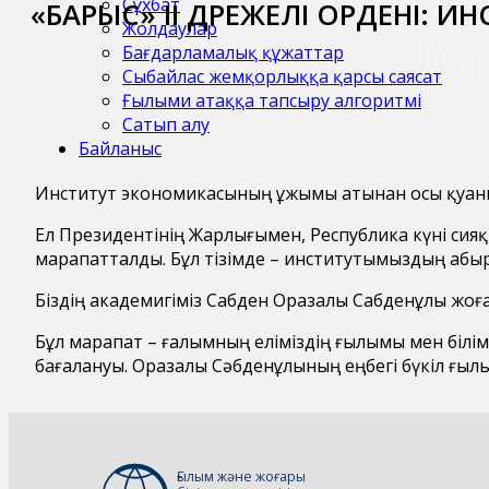
Сұхбат
«БАРЫС» II ДӘРЕЖЕЛІ ОРДЕНІ:
Жолдаулар
Бағдарламалық құжаттар
Сыбайлас жемқорлыққа қарсы саясат
Ғылыми атаққа тапсыру алгоритмі
Сатып алу
Байланыс
Институт экономикасының ұжымы атынан осы қуан
Ел Президентінің Жарлығымен, Республика күні сия
марапатталды. Бұл тізімде – институтымыздың абы
Біздің академигіміз Сабден Оразалы Сабденұлы жоғ
Бұл марапат – ғалымның еліміздің ғылымы мен білім
бағалануы. Оразалы Сәбденұлының еңбегі бүкіл ғылы
Ғылым және жоғары