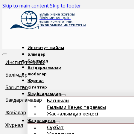
Skip to main content
Skip to footer
Ғылым және жоғары
білім министрлігі
Ғылым комитетінің
Экономика институты
Институт жайлы
Бөлімдер
Бағыттар
Институт жайлы
Бағдарламалар
Жобалар
Бөлімдер
Журнал
Бағыттар
Кітаптар
Біздің адамдар
Бағдарламалар
Басшылық
Ғылыми Кеңес төрағасы
Жобалар
Жас ғалымдар кеңесі
Жаңалықтар
Журнал
Сұхбат
Жолдаулар