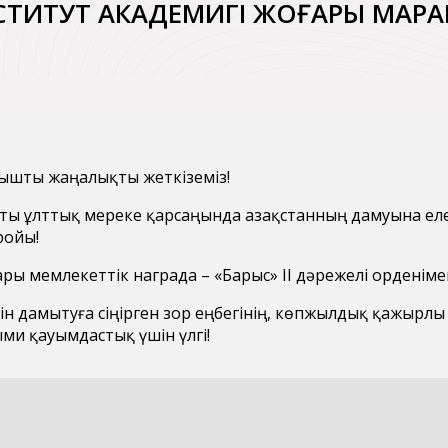
 ИНСТИТУТ АКАДЕМИГІ ЖОҒАРЫ МАР
ышты жаңалықты жеткіземіз!
қты ұлттық мереке қарсаңында Қазақстанның дамуына ел
ройы!
ары мемлекеттік награда – «Барыс» II дәрежелі орденім
ін дамытуға сіңірген зор еңбегінің, көпжылдық қажырлы
ми қауымдастық үшін үлгі!