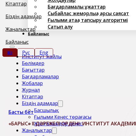
Кітаптар
Бағдарламалық құжаттар
Сыбайлас жемқорлыққа қарсы саясат
Біздің адамдар
Ғылыми атаққа тапсыру алгоритмі
Сатып алу
Жаңалықтар
Байланыс
Байланыс
Қаз
Рус
Eng
Институт жайлы
Бөлімдер
Бағыттар
Бағдарламалар
Жобалар
Журнал
Кітаптар
Біздің адамдар
Басшылық
Басты бет
Ғылыми Кеңес төрағасы
Жас ғалымдар кеңесі
«БАРЫС» II ДӘРЕЖЕЛІ ОРДЕНІ: ИНСТИТУТ АКАДЕМ
Жаңалықтар