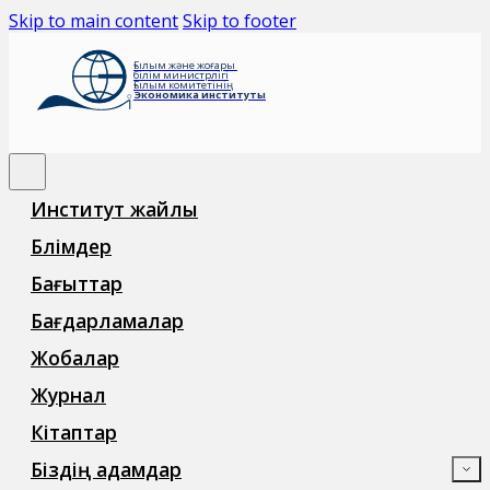
Skip to main content
Skip to footer
Ғылым және жоғары
білім министрлігі
Ғылым комитетінің
Экономика институты
Институт жайлы
Бөлімдер
Бағыттар
Бағдарламалар
Жобалар
Журнал
Кітаптар
Біздің адамдар