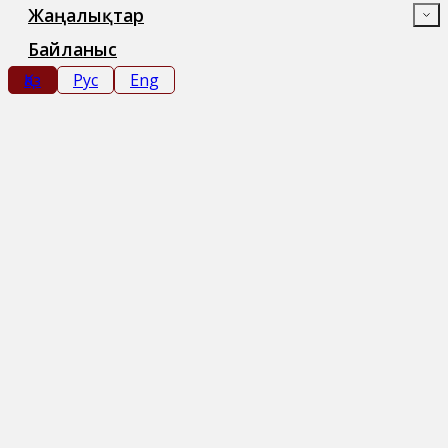
Жаңалықтар
Байланыс
Қаз
Рус
Eng