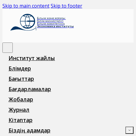
Skip to main content
Skip to footer
Ғылым және жоғары
білім министрлігі
Ғылым комитетінің
Экономика институты
Институт жайлы
Бөлімдер
Бағыттар
Бағдарламалар
Жобалар
Журнал
Кітаптар
Біздің адамдар