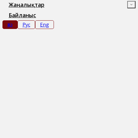
Жаңалықтар
Байланыс
Қаз
Рус
Eng