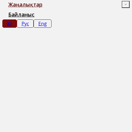
Жаңалықтар
Байланыс
Қаз
Рус
Eng