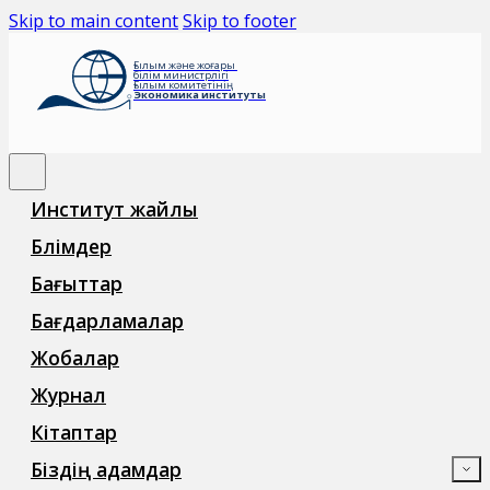
Skip to main content
Skip to footer
Ғылым және жоғары
білім министрлігі
Ғылым комитетінің
Экономика институты
Институт жайлы
Бөлімдер
Бағыттар
Бағдарламалар
Жобалар
Журнал
Кітаптар
Біздің адамдар