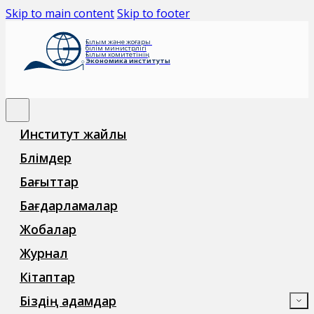
Skip to main content
Skip to footer
Ғылым және жоғары
білім министрлігі
Ғылым комитетінің
Экономика институты
Институт жайлы
Бөлімдер
Бағыттар
Бағдарламалар
Жобалар
Журнал
Кітаптар
Біздің адамдар