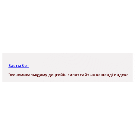
Басты бет
Экономикалық даму деңгейін сипаттайтын кешенді индекс
Экономикалық даму деңгейін
сипаттайтын кешенді индекс