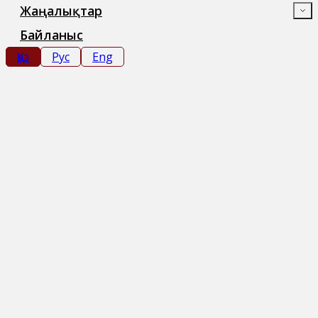
Жаңалықтар
Байланыс
Қаз
Рус
Eng