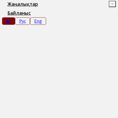
Жаңалықтар
Байланыс
Қаз
Рус
Eng