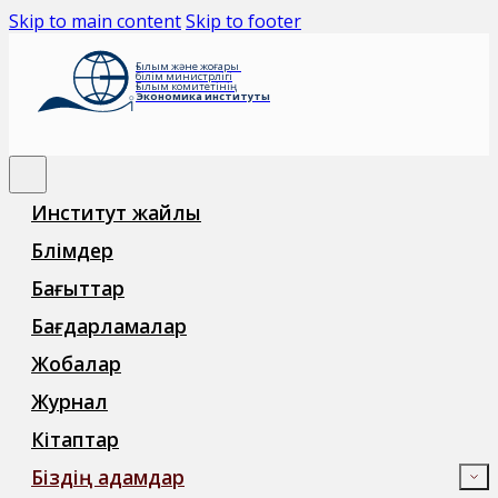
Skip to main content
Skip to footer
Ғылым және жоғары
білім министрлігі
Ғылым комитетінің
Экономика институты
Институт жайлы
Бөлімдер
Бағыттар
Бағдарламалар
Жобалар
Журнал
Кітаптар
Біздің адамдар