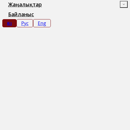
Жаңалықтар
Байланыс
Қаз
Рус
Eng