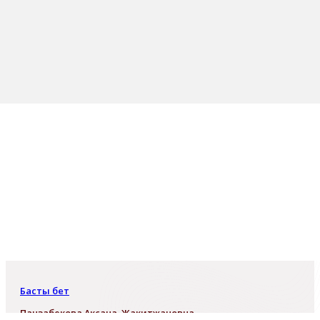
Басты бет
Панзабекова Аксана Жакитжановна