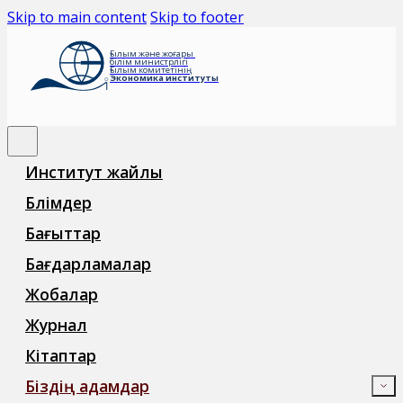
Skip to main content
Skip to footer
Ғылым және жоғары
білім министрлігі
Ғылым комитетінің
Экономика институты
Институт жайлы
Бөлімдер
Бағыттар
Бағдарламалар
Жобалар
Журнал
Кітаптар
Біздің адамдар