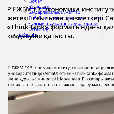
Сұхбат
Жолдаулар
ҚР ҒЖБМ ҒК Экономика институт
Бағдарламалық құжаттар
жетекші ғылыми қызметкері Сат
Сыбайлас жемқорлыққа қарсы саясат
Ғылыми атаққа тапсыру алгоритмі
«Think tank» форматындағы қал
Сатып алу
кездесуіне қатысты.
Байланыс
ҚР ҒЖБМ ҒК Экономика институтының инновациялық-
университетінде (AlmaU) өткен «Think tank» формат
және құрылыс министрі Шарлапаев Қ.Б. іссапары ая
өнеркәсіптік саясат стратегиясын әзірлеу мәселелер