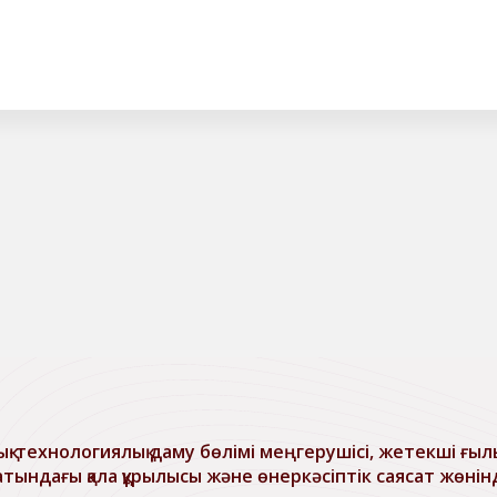
-технологиялық даму бөлімі меңгерушісі, жетекші ғы
тындағы қала құрылысы және өнеркәсіптік саясат жөнін