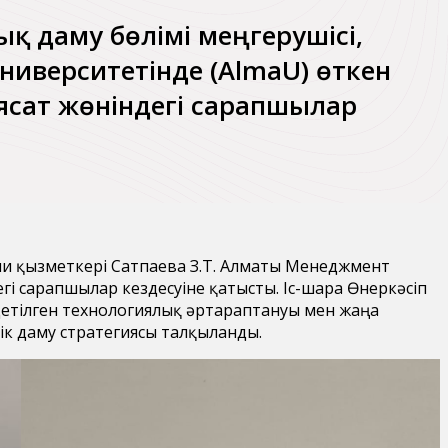
қ даму бөлімі меңгерушісі,
ниверситетінде (AlmaU) өткен
ясат жөніндегі сарапшылар
ми қызметкері Сатпаева З.Т. Алматы Менеджмент
гі сарапшылар кездесуіне қатысты. Іс-шара Өнеркәсіп
үдетілген технологиялық әртараптануы мен жаңа
тік даму стратегиясы талқыланды.