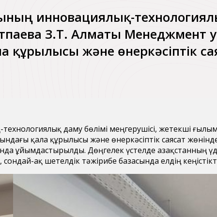
ының инновациялық-технологиялы
паева З.Т. Алматы Менеджмент у
а құрылысы және өнеркәсіптік са
технологиялық даму бөлімі меңгерушісі, жетекші ғылы
ындағы қала құрылысы және өнеркәсіптік саясат жөнінде
сында ұйымдастырылды. Дөңгелек үстелде Қазақстанның 
і, сондай-ақ шетелдік тәжірибе базасында елдің кеңістік