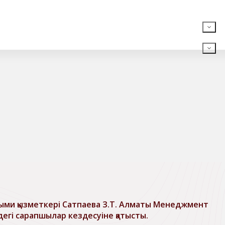
лыми қызметкері Сатпаева З.Т. Алматы Менеджмент
дегі сарапшылар кездесуіне қатысты.