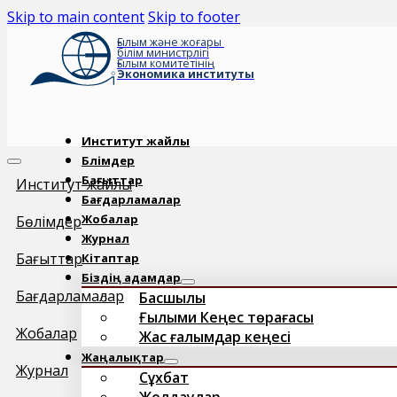
Skip to main content
Skip to footer
Ғылым және жоғары
білім министрлігі
Ғылым комитетінің
Экономика институты
Институт жайлы
Бөлімдер
Бағыттар
Институт жайлы
Бағдарламалар
Жобалар
Бөлімдер
Журнал
Бағыттар
Кітаптар
Біздің адамдар
Бағдарламалар
Басшылық
Ғылыми Кеңес төрағасы
Жобалар
Жас ғалымдар кеңесі
Жаңалықтар
Журнал
Сұхбат
Жолдаулар