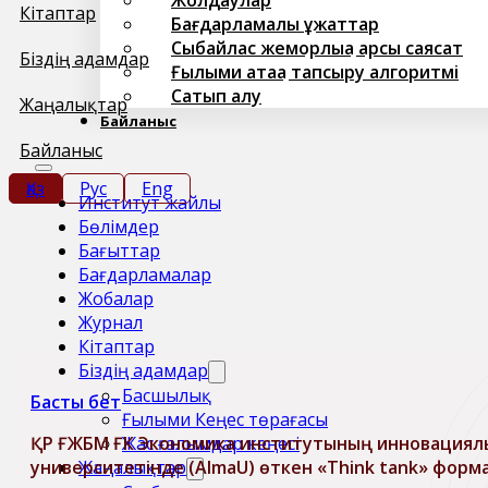
Кітаптар
Бағдарламалық құжаттар
Сыбайлас жемқорлыққа қарсы саясат
Біздің адамдар
Ғылыми атаққа тапсыру алгоритмі
Сатып алу
Жаңалықтар
Байланыс
Байланыс
Қаз
Рус
Eng
Институт жайлы
Бөлімдер
Бағыттар
Бағдарламалар
Жобалар
Журнал
Кітаптар
Біздің адамдар
Басшылық
Басты бет
Ғылыми Кеңес төрағасы
Жас ғалымдар кеңесі
ҚР ҒЖБМ ҒК Экономика институтының инновациялық
Жаңалықтар
университетінде (AlmaU) өткен «Think tank» форма