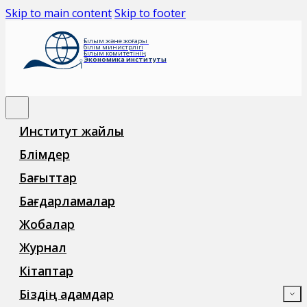
Skip to main content
Skip to footer
Ғылым және жоғары
білім министрлігі
Ғылым комитетінің
Экономика институты
Институт жайлы
Бөлімдер
Бағыттар
Бағдарламалар
Жобалар
Журнал
Кітаптар
Біздің адамдар