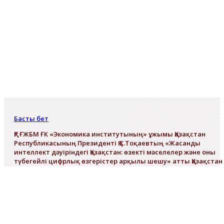
Басты бет
ҚР ҒЖБМ ҒК «Экономика институтының» ұжымы Қазақстан
Республикасының Президенті Қ.К.Тоқаевтың «Жасанды
интеллект дәуіріндегі Қазақстан: өзекті мәселелер және оны
түбегейлі цифрлық өзгерістер арқылы шешу» атты Қазақстан
халқына Жолдауын талқылады
ҚР ҒЖБМ ҒК «Экономика
институтының» ұжымы Қазақстан