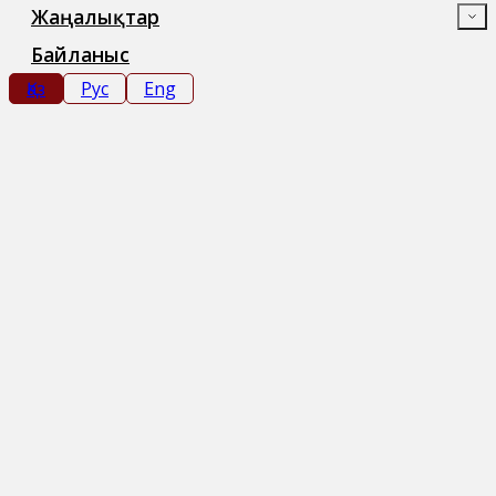
Жаңалықтар
Байланыс
Қаз
Рус
Eng