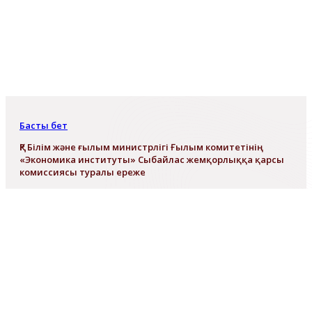
Басты бет
ҚР Білім және ғылым министрлігі Ғылым комитетінің
«Экономика институты» Сыбайлас жемқорлыққа қарсы
комиссиясы туралы ереже
ҚР Білім және ғылым министрлігі
Ғылым комитетінің «Экономика
институты» Сыбайлас жемқорлыққ
қарсы комиссиясы туралы ереже