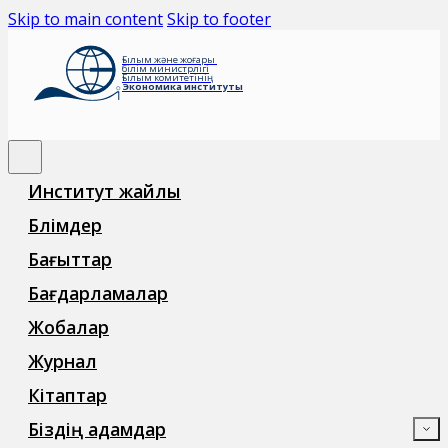
Skip to main content
Skip to footer
Ғылым және жоғары
білім министрлігі
Ғылым комитетінің
Экономика институты
Институт жайлы
Бөлімдер
Бағыттар
Бағдарламалар
Жобалар
Журнал
Кітаптар
Біздің адамдар