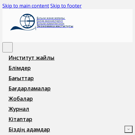
Skip to main content
Skip to footer
Ғылым және жоғары
білім министрлігі
Ғылым комитетінің
Экономика институты
Институт жайлы
Бөлімдер
Бағыттар
Бағдарламалар
Жобалар
Журнал
Кітаптар
Біздің адамдар