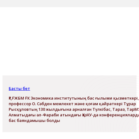
Басты бет
ҚР ҒЖБМ ҒК Экономика институтының бас ғылыми қызметкері,
профессор О. Сәбден мемлекет және қоғам қайраткері Тұрар
Рысқұловтың 130 жылдығына арналған Түлкібас, Тараз, ТарМ
Алматыдағы әл-Фараби атындағы ҚазҰУ-да конференциялард
бас баяндамышы болды
ҚР ҒЖБМ ҒК Экономика