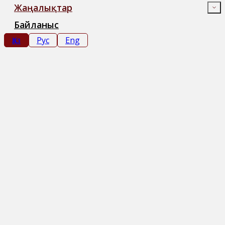
Жаңалықтар
Байланыс
Қаз
Рус
Eng