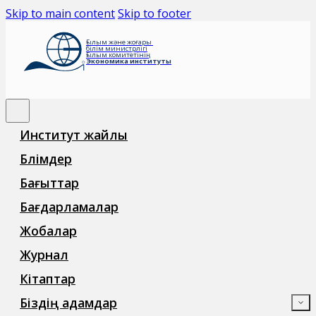
Skip to main content
Skip to footer
Ғылым және жоғары
білім министрлігі
Ғылым комитетінің
Экономика институты
Институт жайлы
Бөлімдер
Бағыттар
Бағдарламалар
Жобалар
Журнал
Кітаптар
Біздің адамдар