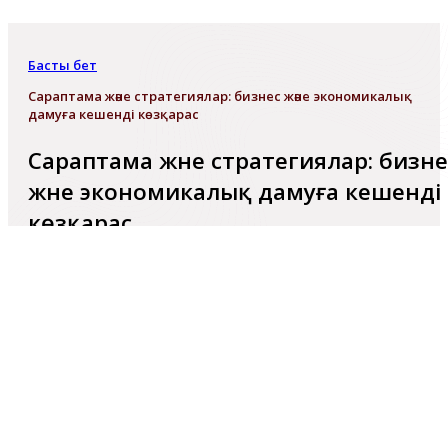
Басты бет
Сараптама және стратегиялар: бизнес және экономикалық
дамуға кешенді көзқарас
Сараптама және стратегиялар: бизне
және экономикалық дамуға кешенді
көзқарас
ҚР ҒЖБМ ҒК Экономика институтының қызметкерлер
бас директордың ғылым бойынша орынбасары
Чуланова З.К., жетекші ғылыми қызметкер Рузанов
Р.М., кіші ғылыми қызметкер, докторант PhD
Иманғали Ж. 2024 жылдың 21-22 қыркүйегінде Қытайд