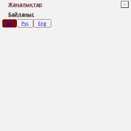
Жаңалықтар
Байланыс
Қаз
Рус
Eng