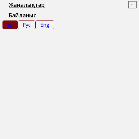
Жаңалықтар
Байланыс
Қаз
Рус
Eng