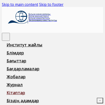
Skip to main content
Skip to footer
Ғылым және жоғары
білім министрлігі
Ғылым комитетінің
Экономика институты
Институт жайлы
Бөлімдер
Бағыттар
Бағдарламалар
Жобалар
Журнал
Кітаптар
Біздің адамдар