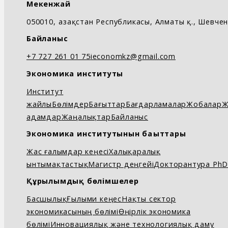
Мекенжай
050010, Қазақстан Республикасы, Алматы қ., Шевченк
Байланыс
+7 727 261 01 75
ieconomkz@gmail.com
Экономика институты
Институт
жайлы
Бөлімдер
Бағыттар
Бағдарламалар
Жобалар
Ж
адамдар
Жаңалықтар
Байланыс
Экономика институтынын бағыттары
Жас ғалымдар кеңесі
Халықаралық
ынтымақтастық
Магистр деңгейі
Докторантура Ph
Құрылымдық бөлімшелер
Басшылық
Ғылыми кеңес
Нақты сектор
экономикасының бөлімі
Өңірлік экономика
бөлімі
Инновациялық және технологиялық даму