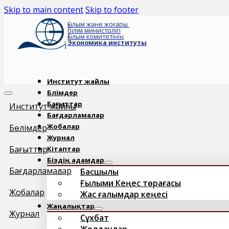
Skip to main content
Skip to footer
Ғылым және жоғары
білім министрлігі
Ғылым комитетінің
Экономика институты
Институт жайлы
Бөлімдер
Бағыттар
Институт жайлы
Бағдарламалар
Жобалар
Бөлімдер
Журнал
Бағыттар
Кітаптар
Біздің адамдар
Бағдарламалар
Басшылық
Ғылыми Кеңес төрағасы
Жобалар
Жас ғалымдар кеңесі
Жаңалықтар
Журнал
Сұхбат
Жолдаулар