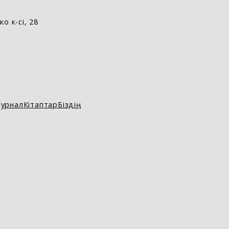
о к-сі, 28
урнал
Кітаптар
Біздің
D