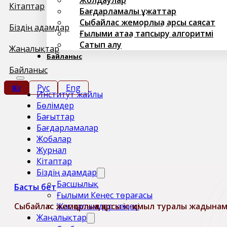
Кітаптар
Бағдарламалық құжаттар
Сыбайлас жемқорлыққа қарсы саясат
Біздің адамдар
Ғылыми атаққа тапсыру алгоритмі
Сатып алу
Жаңалықтар
Байланыс
Байланыс
Қаз
Рус
Eng
Институт жайлы
Бөлімдер
Бағыттар
Бағдарламалар
Жобалар
Журнал
Кітаптар
Біздің адамдар
Басшылық
Басты бет
Ғылыми Кеңес төрағасы
Жас ғалымдар кеңесі
Сыбайлас жемқорлыққа қарсы іс-қимыл туралы жадына
Жаңалықтар