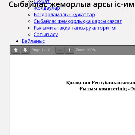
Сұхбат
Сыбайлас жемқорлыққа қарсы іс-
Жолдаулар
Бағдарламалық құжаттар
Сыбайлас жемқорлыққа қарсы саясат
Ғылыми атаққа тапсыру алгоритмі
Сатып алу
Байланыс
Page
1
/
10
Zoom
100%