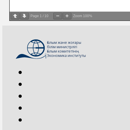
Page
1
/
10
Zoom
100%
Ғылым және жоғары
білім министрлігі
Ғылым комитетінің
Экономика институты