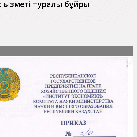
с қызметі туралы бұйрық