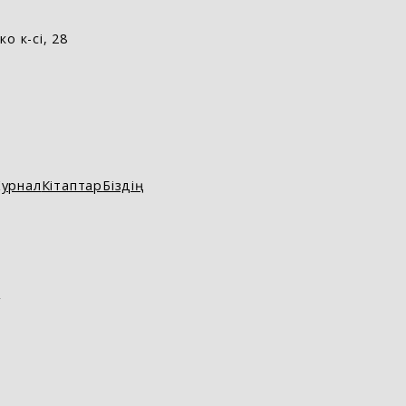
о к-сі, 28
урнал
Кітаптар
Біздің
D