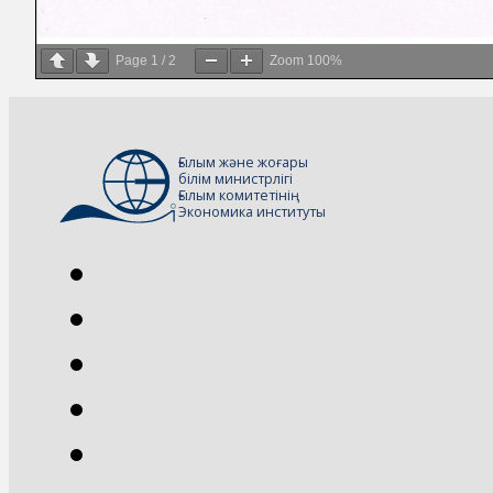
Page
1
/
2
Zoom
100%
Ғылым және жоғары
білім министрлігі
Ғылым комитетінің
Экономика институты