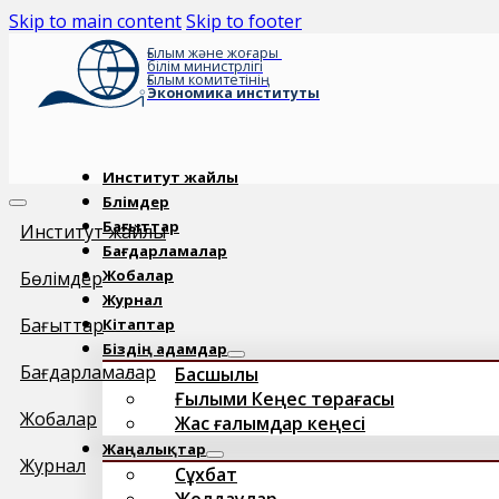
Skip to main content
Skip to footer
Ғылым және жоғары
білім министрлігі
Ғылым комитетінің
Экономика институты
Институт жайлы
Бөлімдер
Бағыттар
Институт жайлы
Бағдарламалар
Жобалар
Бөлімдер
Журнал
Бағыттар
Кітаптар
Біздің адамдар
Бағдарламалар
Басшылық
Ғылыми Кеңес төрағасы
Жобалар
Жас ғалымдар кеңесі
Жаңалықтар
Журнал
Сұхбат
Жолдаулар