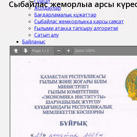
Сұхбат
Сыбайлас жемқорлыққа қарсы күре
Жолдаулар
Бағдарламалық құжаттар
Сыбайлас жемқорлыққа қарсы саясат
Ғылыми атаққа тапсыру алгоритмі
Сатып алу
Байланыс
Page
1
/
2
Zoom
100%