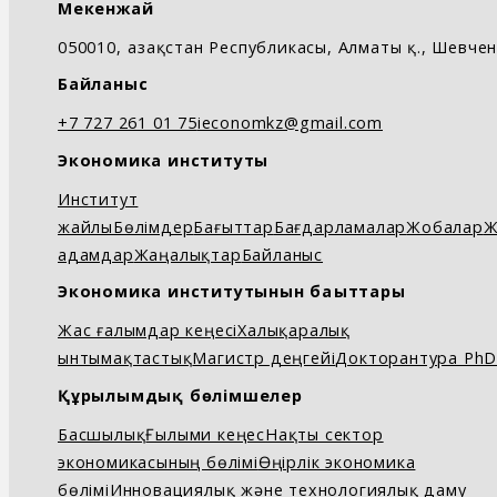
Мекенжай
050010, Қазақстан Республикасы, Алматы қ., Шевченк
Байланыс
+7 727 261 01 75
ieconomkz@gmail.com
Экономика институты
Институт
жайлы
Бөлімдер
Бағыттар
Бағдарламалар
Жобалар
Ж
адамдар
Жаңалықтар
Байланыс
Экономика институтынын бағыттары
Жас ғалымдар кеңесі
Халықаралық
ынтымақтастық
Магистр деңгейі
Докторантура Ph
Құрылымдық бөлімшелер
Басшылық
Ғылыми кеңес
Нақты сектор
экономикасының бөлімі
Өңірлік экономика
бөлімі
Инновациялық және технологиялық даму