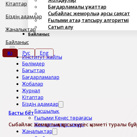
Кітаптар
Бағдарламалық құжаттар
Сыбайлас жемқорлыққа қарсы саясат
Біздің адамдар
Ғылыми атаққа тапсыру алгоритмі
Сатып алу
Жаңалықтар
Байланыс
Байланыс
Қаз
Рус
Eng
Институт жайлы
Бөлімдер
Бағыттар
Бағдарламалар
Жобалар
Журнал
Кітаптар
Біздің адамдар
Басшылық
Басты бет
Ғылыми Кеңес төрағасы
Жас ғалымдар кеңесі
Сыбайлас жемқорлыққа қарсы күрес қызметі туралы бұй
Жаңалықтар