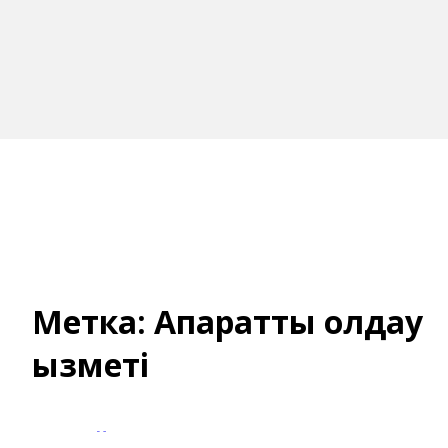
Метка:
Ақпараттық қолдау
қызметі
Байханова Молдир Султановна