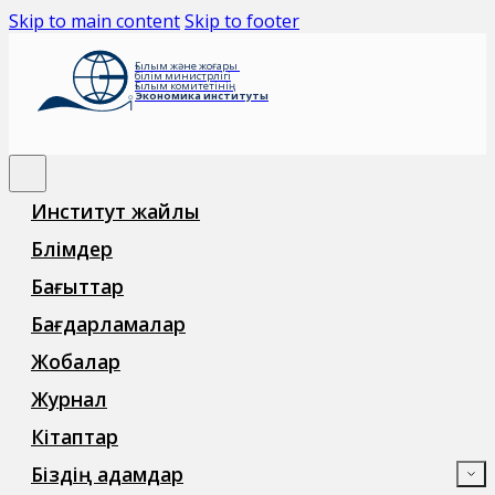
Skip to main content
Skip to footer
Ғылым және жоғары
білім министрлігі
Ғылым комитетінің
Экономика институты
Институт жайлы
Бөлімдер
Бағыттар
Бағдарламалар
Жобалар
Журнал
Кітаптар
Біздің адамдар