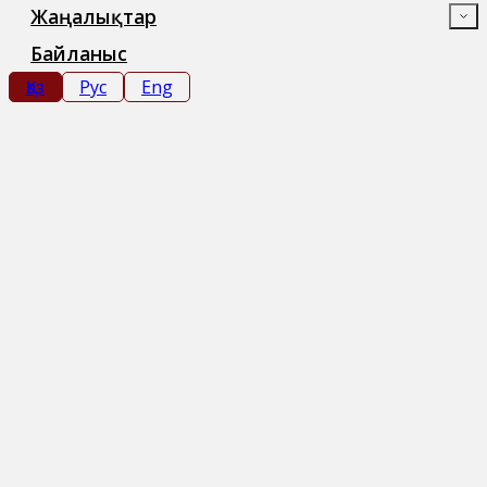
Жаңалықтар
Байланыс
Қаз
Рус
Eng