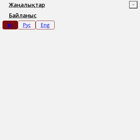
Жаңалықтар
Байланыс
Қаз
Рус
Eng