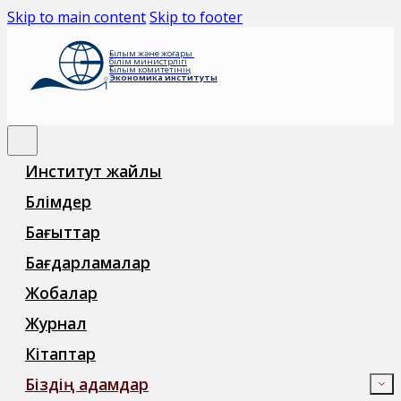
Skip to main content
Skip to footer
Ғылым және жоғары
білім министрлігі
Ғылым комитетінің
Экономика институты
Институт жайлы
Бөлімдер
Бағыттар
Бағдарламалар
Жобалар
Журнал
Кітаптар
Біздің адамдар