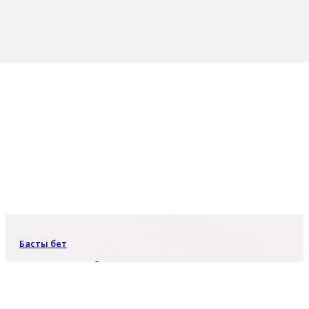
Басты бет
Турдалина Шарбану
Турдалина Шарбану